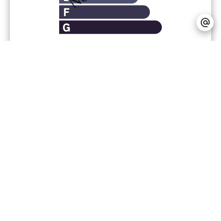
Financier
Honoraires à la charge du vendeur
Règlementation
Pas d'informations disponibles
+
−